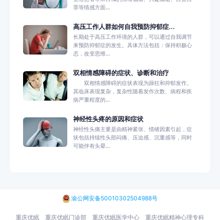
罪等情感方面...
高压工作人群如何自我预防抑郁症...
长期处于高压工作环境的人群，可以通过自我调节
来预防抑郁症的发生。具体方法包括：保持积极心
态，改变思维...
双相情感障碍的症状、诊断和治疗
双相情感障碍的症状表现为躁狂和抑郁发作。
其临床表现复杂，复杂性随着发作次数、病程和疾
病严重程度的...
神经性头疼的原因和症状
神经性头痛主要是由精神紧张、情绪因素引起，症
状包括持续性头部闷痛、压迫感、沉重感等，同时
可能伴有头晕...
渝公网安备50010302504988号
重庆优眠
重庆优眠门诊部
重庆优眠医学中心
重庆优眠精神心理专科