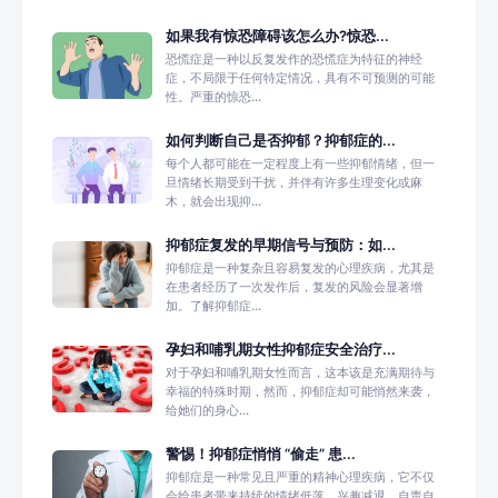
如果我有惊恐障碍该怎么办?惊恐...
恐慌症是一种以反复发作的恐慌症为特征的神经
症，不局限于任何特定情况，具有不可预测的可能
性。严重的惊恐...
如何判断自己是否抑郁？抑郁症的...
每个人都可能在一定程度上有一些抑郁情绪，但一
旦情绪长期受到干扰，并伴有许多生理变化或麻
木，就会出现抑...
抑郁症复发的早期信号与预防：如...
抑郁症是一种复杂且容易复发的心理疾病，尤其是
在患者经历了一次发作后，复发的风险会显著增
加。了解抑郁症...
孕妇和哺乳期女性抑郁症安全治疗...
对于孕妇和哺乳期女性而言，这本该是充满期待与
幸福的特殊时期，然而，抑郁症却可能悄然来袭，
给她们的身心...
警惕！抑郁症悄悄 “偷走” 患...
抑郁症是一种常见且严重的精神心理疾病，它不仅
会给患者带来持续的情绪低落、兴趣减退、自责自