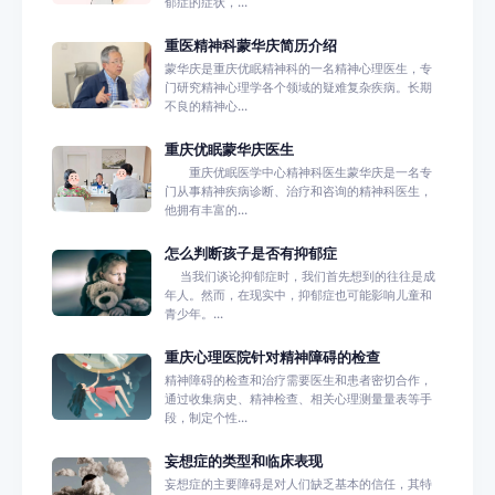
郁症的症状，...
重医精神科蒙华庆简历介绍
蒙华庆是重庆优眠精神科的一名精神心理医生，专
门研究精神心理学各个领域的疑难复杂疾病。长期
不良的精神心...
重庆优眠蒙华庆医生
重庆优眠医学中心精神科医生蒙华庆是一名专
门从事精神疾病诊断、治疗和咨询的精神科医生，
他拥有丰富的...
怎么判断孩子是否有抑郁症
当我们谈论抑郁症时，我们首先想到的往往是成
年人。然而，在现实中，抑郁症也可能影响儿童和
青少年。...
重庆心理医院针对精神障碍的检查
精神障碍的检查和治疗需要医生和患者密切合作，
通过收集病史、精神检查、相关心理测量量表等手
段，制定个性...
妄想症的类型和临床表现
妄想症的主要障碍是对人们缺乏基本的信任，其特